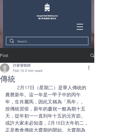
Post
許家發牧師
Feb 15
2 min read
傳統
 	2月17日（星期二）是華人傳統的
農曆新年。這一年是一甲子中的丙午
年，生肖屬馬，因此又稱為「馬年」。
按傳統習俗，新年的慶祝一般為期十五
天，從年初一一直到年十五的元宵節。
或許大家未必知道，2月18日大年初二，
正是教會傳統大齋期的開始。大齋期為