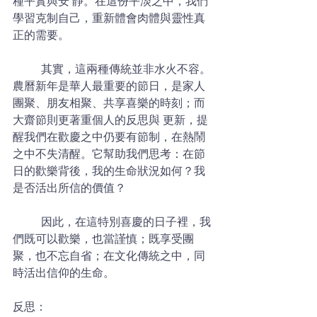
種平實與安 靜。在這份平淡之中，我們
學習克制自己，重新體會肉體與靈性真
正的需要。 
	其實，這兩種傳統並非水火不容。
農曆新年是華人最重要的節日，是家人
團聚、朋友相聚、共享喜樂的時刻；而
大齋節則更著重個人的反思與 更新，提
醒我們在歡慶之中仍要有節制，在熱鬧
之中不失清醒。它幫助我們思考：在節
日的歡樂背後，我的生命狀況如何？我
是否活出所信的價值？ 
	因此，在這特別喜慶的日子裡，我
們既可以歡樂，也當謹慎；既享受團
聚，也不忘自省；在文化傳統之中，同
時活出信仰的生命。 
反思： 