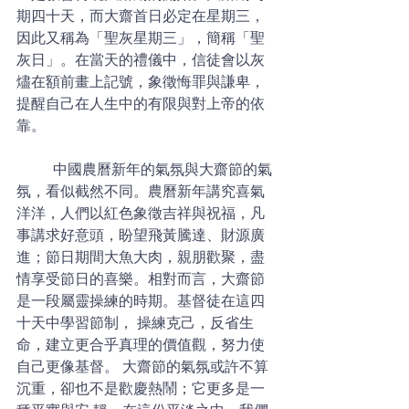
期四十天，而大齋首日必定在星期三，
因此又稱為「聖灰星期三」，簡稱「聖
灰日」。在當天的禮儀中，信徒會以灰
燼在額前畫上記號，象徵悔罪與謙卑，
提醒自己在人生中的有限與對上帝的依
靠。 
	中國農曆新年的氣氛與大齋節的氣
氛，看似截然不同。農曆新年講究喜氣
洋洋，人們以紅色象徵吉祥與祝福，凡
事講求好意頭，盼望飛黃騰達、財源廣
進；節日期間大魚大肉，親朋歡聚，盡
情享受節日的喜樂。相對而言，大齋節
是一段屬靈操練的時期。基督徒在這四
十天中學習節制， 操練克己，反省生
命，建立更合乎真理的價值觀，努力使
自己更像基督。 大齋節的氣氛或許不算
沉重，卻也不是歡慶熱鬧；它更多是一