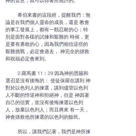
神的旨意，就可以得著所應許的。 
	希伯來書的這段經，提醒我們：無
論是在我們個人靈命的成長，還是 教會
的事工發展上，都有一顆忍耐的心；特
別是面對各樣的試煉和艱難的 時候，更
是要有勇敢的心，因為我們相信這些的
艱難挑戰，必定會過去， 神完全的拯救
和祝福必定會來到。 
	2.羅馬書 11：29 因為神的恩賜和
選召是沒有後悔的： 使徒保羅在講到 神
對於以色列人的揀選，講到儘管以色列
人不斷的悖逆神和拒絕神，但是 神因著
自己的信實，並沒有後悔揀選以色列
人，放棄以色列人；而且將來 有一天，
神會拯救他所揀選的以色列的餘民。 
	所以，讓我們記著，我們是神所揀