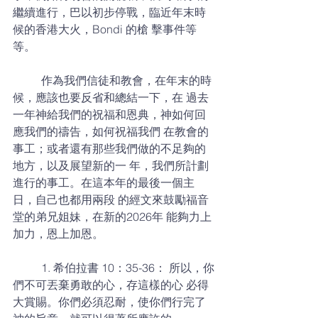
繼續進行，巴以初步停戰，臨近年末時
候的香港大火，Bondi 的槍 擊事件等
等。 
	作為我們信徒和教會，在年末的時
候，應該也要反省和總結一下，在 過去
一年神給我們的祝福和恩典，神如何回
應我們的禱告，如何祝福我們 在教會的
事工；或者還有那些我們做的不足夠的
地方，以及展望新的一 年，我們所計劃
進行的事工。在這本年的最後一個主
日，自己也都用兩段 的經文來鼓勵福音
堂的弟兄姐妹，在新的2026年 能夠力上
加力，恩上加恩。 
	1. 希伯拉書 10：35-36： 所以，你
們不可丟棄勇敢的心，存這樣的心 必得
大賞賜。你們必須忍耐，使你們行完了