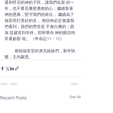
選和呼召的神的子民，讓我們在新 的一
年，也不要丟棄那勇敢的心，繼續靠著
神的恩典，堅守我們的崗位， 繼續為了
福音而打美好的仗， 相信神必定會讓我
們看到，我們的勞苦是 不會白費的；因
為‘從歲首到年終，耶和華你 神的眼目時
常看顧那 地’。（申命記11：12） 
	都祝福音堂的弟兄姐妹們，新年快
樂，主內蒙恩。
See All
Recent Posts