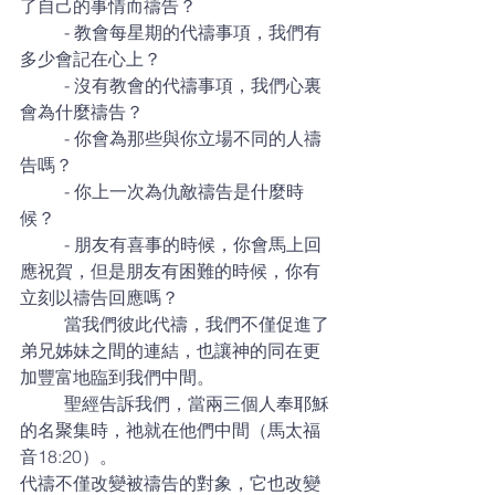
了自己的事情而禱告？
	- 教會每星期的代禱事項，我們有
多少會記在心上？
	- 沒有教會的代禱事項，我們心裏
會為什麼禱告？
	- 你會為那些與你立場不同的人禱
告嗎？
	- 你上一次為仇敵禱告是什麼時
候？
	- 朋友有喜事的時候，你會馬上回
應祝賀，但是朋友有困難的時候，你有
立刻以禱告回應嗎？
	當我們彼此代禱，我們不僅促進了
弟兄姊妹之間的連結，也讓神的同在更
加豐富地臨到我們中間。
	聖經告訴我們，當兩三個人奉耶穌
的名聚集時，祂就在他們中間（馬太福
音18:20）。
代禱不僅改變被禱告的對象，它也改變