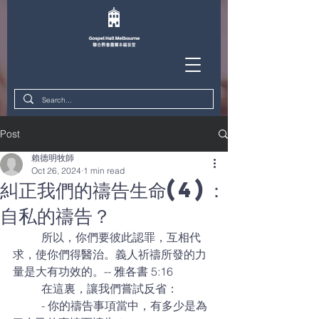
Post
賴德明牧師
Oct 26, 2024
1 min read
糾正我們的禱告生命(4)：
自私的禱告？
	所以，你們要彼此認罪，互相代
求，使你們得醫治。義人祈禱所發的力
量是大有功效的。-- 雅各書 5:16
	在這裏，讓我們嘗試反省：
	- 你的禱告事項當中，有多少是為