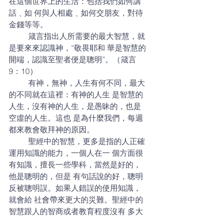
在這個世界上的生活：包括我們如何講
話﹑如 何與人相處﹑如何交朋友，對待
金錢等等。  
	箴言指出人所需要的最大智慧，就
是要來來認識神，“敬畏耶和 華是智慧的
開端，認識至聖者便是聰明”。（箴言 
9：10）  
	有神，無神，人生有何不同，最大
的不同就在這裡：有神的人生 是智慧的
人生，沒有神的人生，是愚昧的，也是
空虛的人生。這也 是為什麼我們，每週
都來教會敬拜神的原因。  
	聖經中的智慧，更多是指的人正確
運用知識的能力，一個人在一 個方面很
有知識，擅長一些學科，當然是好的，
他是聰明的，但是 有句話說的好，聰明
反被聰明誤。如果人錯誤的使用知識，
就會給 社會帶來更大的災難。聖經中的
智慧跟人的智商或者教育程度沒有 多大