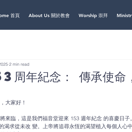
ome 首頁
About Us 關於教會
Worship 崇拜
Minist
2025
2 min read
53周年紀念： 傳承使命
妹，大家好！ 
的渴求從未改 變。上帝將追尋永恆的渴望植入每個人心