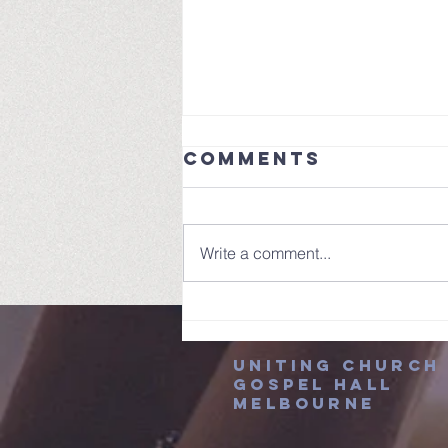
新春分享—結出聖靈的果子
Comments
親愛的福音堂的弟兄姐妹們，平
安，這個主日，唐人街都有中國新
年的慶祝 活動，在這裡也都再次
Write a comment...
祝大家新春快樂，願神賜福大家。
我們也繼續加拉太書的分享系列：
我們已經分享了因信稱義，與主同
釘十字 架，在基督裡的自由，而
這一切的預備，都是為了我們要
Uniting Church
Gospel hall
出聖靈的果子。 談到果子，成果
melbourne
我們並不陌生。公司年終，都是要
評估業績，要成果，學生 辛苦一