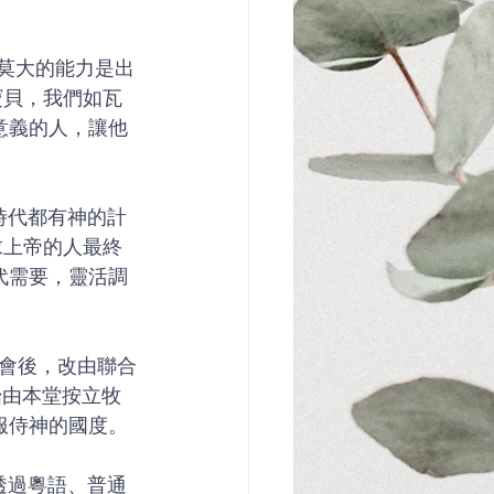
寶貝，我們如瓦
意義的人，讓他
求上帝的人最終
代需要，靈活調
始由本堂按立牧
服侍神的國度。 