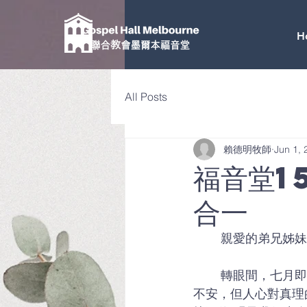
H
All Posts
賴德明牧師
Jun 1, 
福音堂1
合一
	親愛的弟兄姊
	轉眼間，七月即將來臨，這是我們福音堂迎來 153 週年紀念 的喜慶日子。雖然世界動盪
不安，但人心對真理