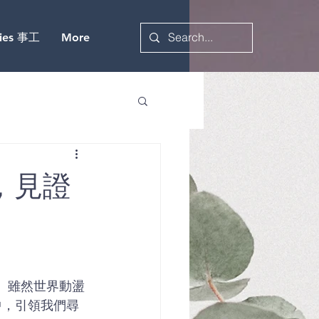
ries 事工
More
，見證
中，引領我們尋