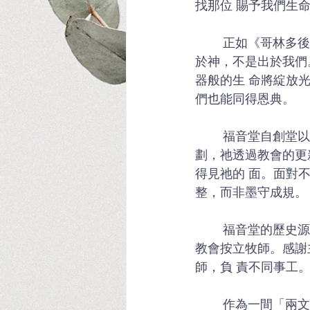
找那位 賜予我們生命
	正如《哥林多後書》4:7所說：「我們有這寶貝放在瓦器裏， 為要顯明這莫大的能力是出
於神，不是出於我們
器般的生 命將綻放
們也能同得恩典。 
	福音堂自創堂以來，始終秉持同一使命：將和平的福音傳遍 人群。每個時代都有神的計
劃，祂透過教會的更
得見祂的 面。面對
整，而非墨守成規。
	福音堂的歷史源遠流長，早年牧師由衛理公會按立，1977 年 加入聯合教會後，改由聯合
教會按立牧師。感謝
師，負 責不同事工
	作為一間「兩文三語」的教會，我們的會友來自亞洲不同國 家與背景。透過粵語、普通