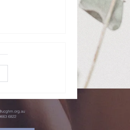
避」與「追求」
這屬 神的人哪，要逃避這些
要追求公義、敬虔、信心、愛
耐、 溫柔。 提前六11 短短
經文，卻提出屬靈生命兩條不
割的軌道：逃避與追求。兩者
， 才能塑造出屬神之人的生
」並非膽怯，而
種成熟的分辨力。前文所提到
些事」指向貪婪、 紛爭、惡
o@ucghm.org.au
9663 6822
疑、虛妄辯論等會污染心靈的
。保羅提醒提摩太，也提醒所