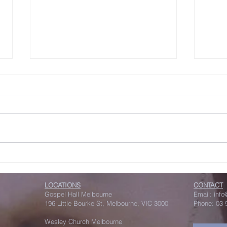
傳統
「逃
2月17日（星期二）是華人傳統的
但你
農曆新年。這一年是一甲子中的丙
事；
午年，生肖屬馬，因此又稱為「馬
心、忍
年」。按傳統習俗，新年的慶祝一
一節
般為期十五天，從年初一一直到年
可分
十五的元宵節。或許大家未必知
並行
道，2月18日大年初二，正是教會
命樣式。 「逃避
傳統大齋期的開始。大齋期為期四
是一
LOCATIONS
CONTACT
十天，而大齋首日必定在星期三，
Gospel Hall Melbourne
Email:
「這
inf
196 Little Bourke St, Melbourne, VIC 3000
Phone: 03 
因此又稱為「聖灰星期三」，簡稱
意猜
「聖灰日」。在當天的禮儀中，信
力量
Wesley Church Melbourne