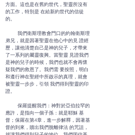
方面。這也是在舊約世代，聖靈所沒有
的工作，特別是 在給新約世代的信徒
的。 
	我們衛斯理教會門口的約翰衛斯理
弟兄，就是因著聖靈在他心中的見 證經
歷，讓他清楚自己是神的兒子，才帶來
了一系列的屬靈復興。當聖靈 見證我們
是神的兒子的時候，我們也就不會再懷
疑我們的救恩了。我們需 要按照，明白
和遵行神在聖經中所啟示的真理，就會
被聖靈一步步，引領 我們得到聖靈的印
證。 
	保羅提醒我們：神對於亞伯拉罕的
應許，是指向一個子孫：就是耶穌 基
督；保羅在第4章，進一步解釋，因著基
督的到來，贖出我們脫離律法 的咒詛，
就讓我們得到兒子的地位。我們因信基