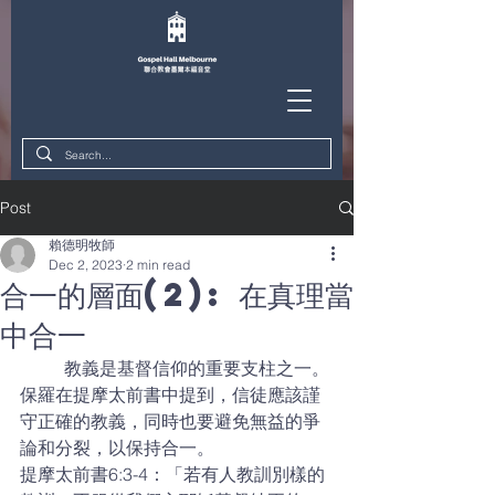
Post
賴德明牧師
Dec 2, 2023
2 min read
合一的層面(2): 在真理當
中合一
	教義是基督信仰的重要支柱之一。
保羅在提摩太前書中提到，信徒應該謹
守正確的教義，同時也要避免無益的爭
論和分裂，以保持合一。
提摩太前書6:3-4：「若有人教訓別樣的