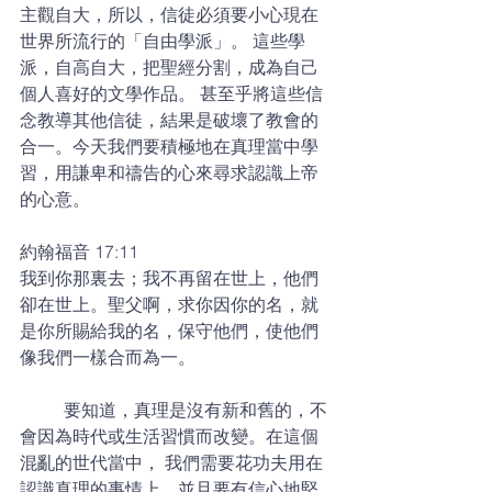
主觀自大，所以，信徒必須要小心現在
世界所流行的「自由學派」。 這些學
派，自高自大，把聖經分割，成為自己
個人喜好的文學作品。 甚至乎將這些信
念教導其他信徒，結果是破壞了教會的
合一。今天我們要積極地在真理當中學
習，用謙卑和禱告的心來尋求認識上帝
的心意。
約翰福音 17:11
我到你那裏去；我不再留在世上，他們
卻在世上。聖父啊，求你因你的名，就
是你所賜給我的名，保守他們，使他們
像我們一樣合而為一。
	要知道，真理是沒有新和舊的，不
會因為時代或生活習慣而改變。在這個
混亂的世代當中， 我們需要花功夫用在
認識真理的事情上，並且要有信心地堅