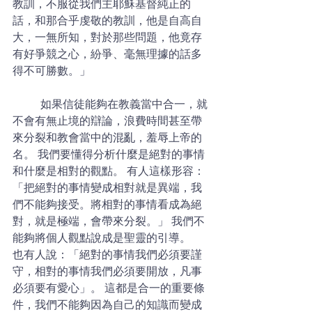
教訓，不服從我們主耶穌基督純正的
話，和那合乎虔敬的教訓，他是自高自
大，一無所知，對於那些問題，他竟存
有好爭競之心，紛爭、毫無理據的話多
得不可勝數。」
	如果信徒能夠在教義當中合一，就
不會有無止境的辯論，浪費時間甚至帶
來分裂和教會當中的混亂，羞辱上帝的
名。 我們要懂得分析什麼是絕對的事情
和什麼是相對的觀點。 有人這樣形容：
「把絕對的事情變成相對就是異端，我
們不能夠接受。將相對的事情看成為絕
對，就是極端，會帶來分裂。」 我們不
能夠將個人觀點說成是聖靈的引導。
也有人說：「絕對的事情我們必須要謹
守，相對的事情我們必須要開放，凡事
必須要有愛心」。 這都是合一的重要條
件，我們不能夠因為自己的知識而變成